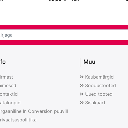
nfo
Muu
irmast
Kaubamärgid
nimesed
Soodustooted
ontaktid
Uued tooted
ataloogid
Sisukaart
rgaaniline In Conversion puuvill
rivaatsuspoliitika