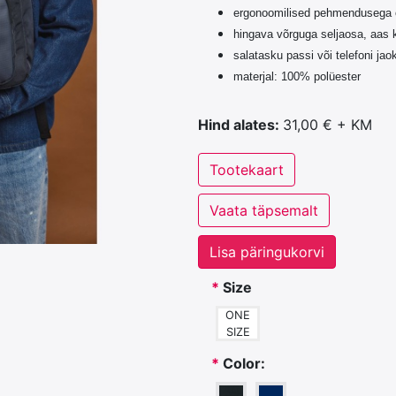
ergonoomilised pehmendusega 
hingava võrguga seljaosa, aas 
salatasku passi või telefoni jao
materjal: 100% polüester
Hind alates:
31,00 € + KM
Tootekaart
Vaata täpsemalt
Lisa päringukorvi
*
Size
ONE
SIZE
*
Color: