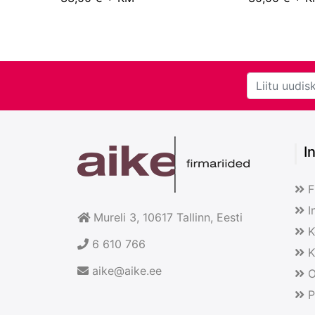
I
F
I
Mureli 3, 10617
Tallinn
, Eesti
K
6 610 766
K
aike@aike.ee
O
P