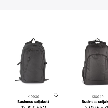
KI0939
KI0940
Business seljakott
Business selja
33,00 € + KM
30,00 € + 