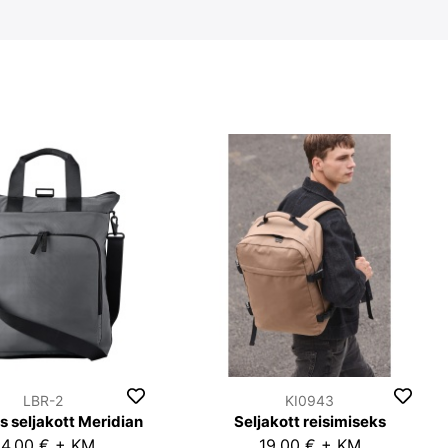
LBR-2
KI0943
s seljakott Meridian
Seljakott reisimiseks
4,00 € + KM
19,00 € + KM