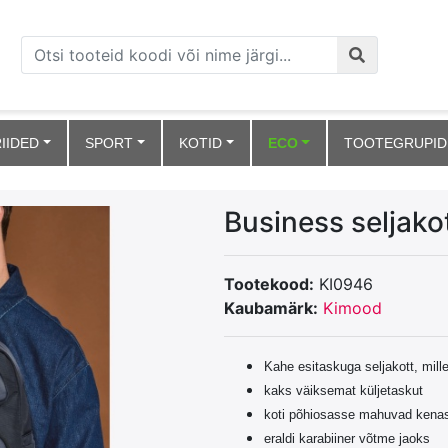
IIDED
SPORT
KOTID
ECO
TOOTEGRUPID
Business seljako
Tootekood:
KI0946
Kaubamärk:
Kimood
Kahe esitaskuga seljakott, mill
kaks väiksemat küljetaskut
koti põhiosasse mahuvad kenasti
eraldi karabiiner võtme jaoks