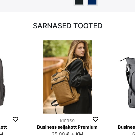
SARNASED TOOTED
KI0959
kott
Business seljakott Premium
Busines
KM
35,00 € + KM
6