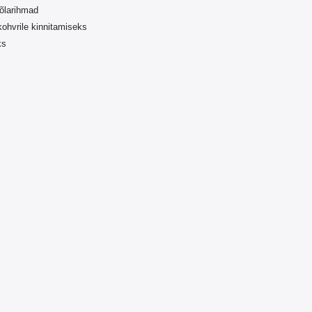
õlarihmad
kohvrile kinnitamiseks
ks