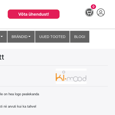
0
Võta ühendust!
BRÄNDID
UUED TOOTED
BLOGI
tt
ele on hea logo pealekanda
 nii arvuti kui ka tahvel