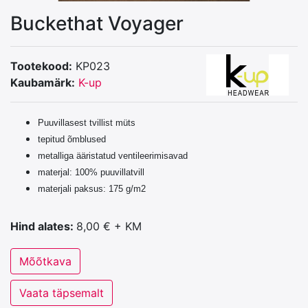
Buckethat Voyager
Tootekood:
KP023
Kaubamärk:
K-up
Puuvillasest tvillist müts
tepitud õmblused
metalliga ääristatud ventileerimisavad
materjal: 100% puuvillatvill
materjali paksus: 175 g/m2
Hind alates:
8,00 € + KM
Mõõtkava
Vaata täpsemalt