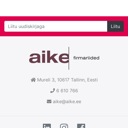
Liitu
Mureli 3, 10617
Tallinn
, Eesti
6 610 766
aike@aike.ee