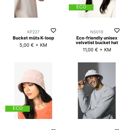
ECO
KP227
NS019
Bucket müts K-loop
Eco-friendly unisex
velvetist bucket hat
5,00 € + KM
11,00 € + KM
ECO