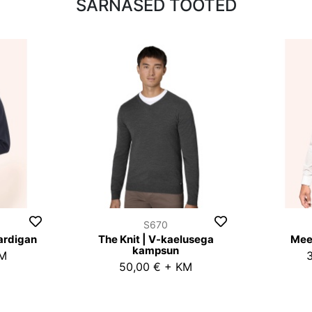
SARNASED TOOTED
S670
ardigan
The Knit | V-kaelusega
Mee
kampsun
KM
50,00 € + KM