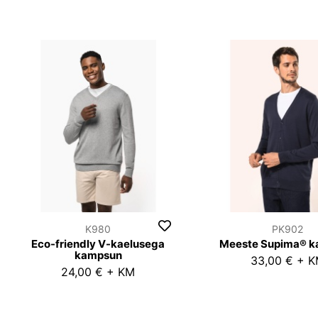
K980
PK902
Eco-friendly V-kaelusega
Meeste Supima® k
kampsun
33,00 € + 
24,00 € + KM