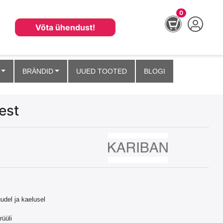
0
Võta ühendust!
BRÄNDID
UUED TOOTED
BLOGI
est
udel ja kaelusel
rüüli