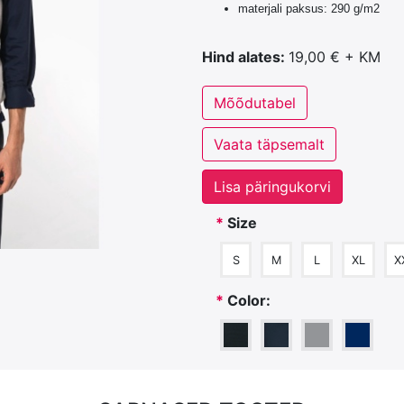
materjali paksus: 290 g/m2
Hind alates:
19,00 € + KM
Mõõdutabel
Vaata täpsemalt
Lisa päringukorvi
*
Size
S
M
L
XL
X
*
Color: