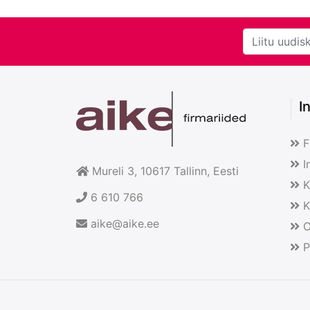
I
F
I
Mureli 3, 10617
Tallinn
, Eesti
K
6 610 766
K
aike@aike.ee
O
P