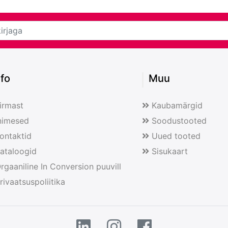
nfo
Muu
irmast
Kaubamärgid
nimesed
Soodustooted
ontaktid
Uued tooted
ataloogid
Sisukaart
rgaaniline In Conversion puuvill
rivaatsuspoliitika