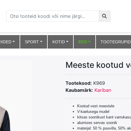
IIDED
SPORT
KOTID
ECO
TOOTEGRUPID
Meeste kootud v
Tootekood:
K969
Kaubamärk:
Kariban
Kootud vest meestele
V-kaelusega mudel
kitsas soonikust kant varrukasu
alumises servas soonik
materjal: 50 % puuvilla, 50% ak