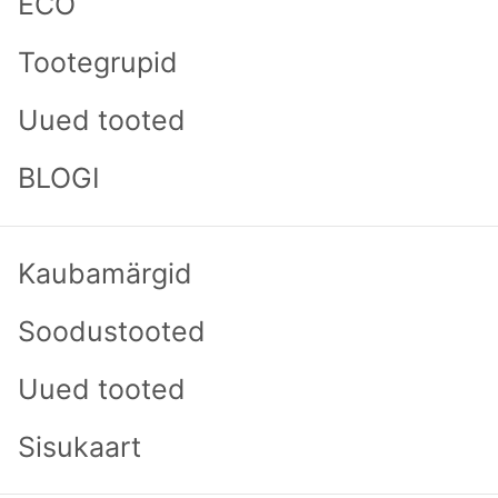
ECO
Mõõtkava
Tootegrupid
Lisa päringukorvi
Uued tooted
*
Size
BLOGI
XS
S
M
L
XL
XXL
3XL
*
Color:
Kaubamärgid
Soodustooted
Uued tooted
Sisukaart