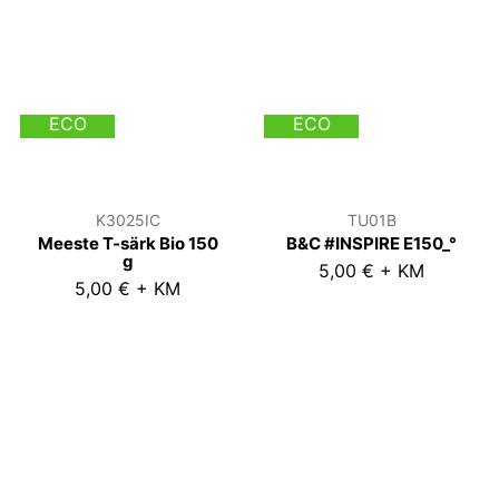
ECO
ECO
K3025IC
TU01B
Meeste T-särk Bio 150
B&C #INSPIRE E150_°
g
5,00 € + KM
5,00 € + KM