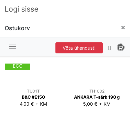
SARNASED TOOTED
Logi sisse
×
Ostukorv
Võta ühendust!
ECO
TU01T
TH1002
B&C #E150
ANKARA T-särk 190 g
4,00 € + KM
5,00 € + KM