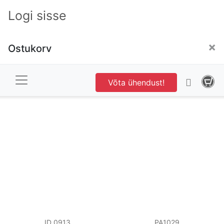
Logi sisse
×
Ostukorv
PA1018
PA1017
Naiste lühikesed
Poolpikad naiste
püksid
leggingsid
13,00 € + KM
15,00 € + KM
Võta ühendust!
ID 0913
PA1029