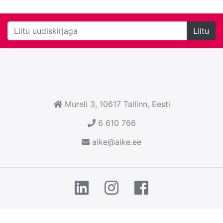
Liitu
Mureli 3, 10617
Tallinn
, Eesti
6 610 766
aike@aike.ee