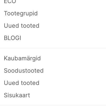
ECO
Lisa päringukorvi
Tootegrupid
*
Size
XS
S
M
L
XL
Uued tooted
*
Color:
BLOGI
Kaubamärgid
SARNASED TOOTED
Soodustooted
Uued tooted
Sisukaart