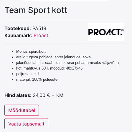
Team Sport kott
Tootekood:
PA519
Kaubamärk:
Proact
Mõnus spordikott
eralid tugeva põhjaga lahter jalanõude jaoks
jalanõudelahtrist saab plastik sisu puhastamiseks väljavõtta
koti mahtuvus 60 l, mõõdud: 48x27x46
palju sahtleid
materjal: 100% polüester
Hind alates:
24,00 € + KM
Mõõdutabel
Vaata täpsemalt