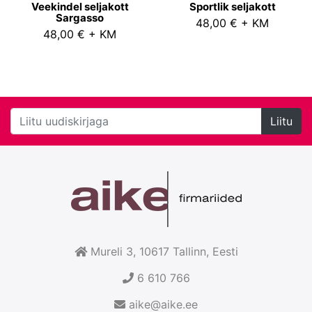
Veekindel seljakott
Sportlik seljakott
Sargasso
48,00 € + KM
48,00 € + KM
Liitu
Mureli 3, 10617
Tallinn
, Eesti
6 610 766
aike@aike.ee