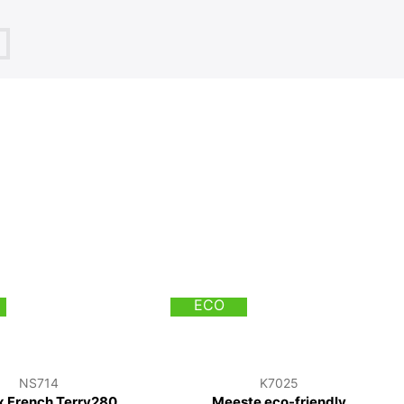
ECO
NS714
K7025
x French Terry280
Meeste eco-friendly