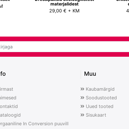
materjalidest
KM
29,00 € + KM
4
nfo
Muu
irmast
Kaubamärgid
nimesed
Soodustooted
ontaktid
Uued tooted
ataloogid
Sisukaart
rgaaniline In Conversion puuvill