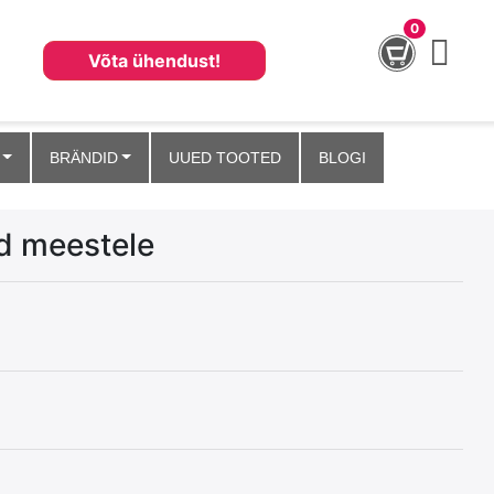
0
Võta ühendust!
BRÄNDID
UUED TOOTED
BLOGI
d meestele