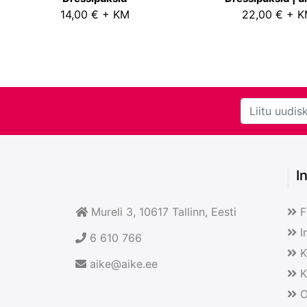
14,00 € + KM
22,00 € + 
I
Mureli 3, 10617
Tallinn
, Eesti
F
I
6 610 766
K
aike@aike.ee
K
O