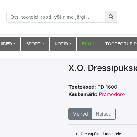
IIDED
SPORT
KOTID
ECO
TOOTEGRUPID
X.O. Dressipüksi
Tootekood:
PD 1600
Kaubamärk:
Promodoro
Mehed
Naised
Dressipüksid meestele