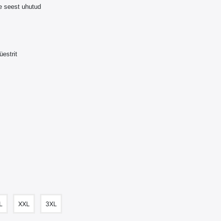
le seest uhutud
üestrit
L
XXL
3XL