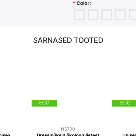
*
Color:
SARNASED TOOTED
ECO
ECO
NS700
nisex
Dressipüksid ökoloogilistest
Unise