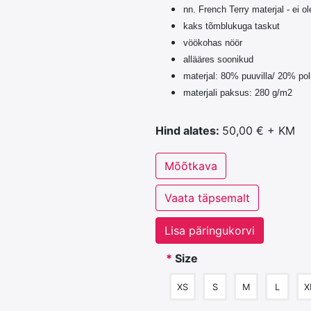
nn. French Terry materjal - ei o
kaks tõmblukuga taskut
vöökohas nöör
allääres soonikud
materjal: 80% puuvilla/ 20% pol
materjali paksus: 280 g/m2
Hind alates:
50,00 € + KM
Mõõtkava
Vaata täpsemalt
Lisa päringukorvi
*
Size
XS
S
M
L
X