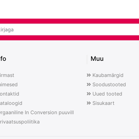
nfo
Muu
irmast
Kaubamärgid
nimesed
Soodustooted
ontaktid
Uued tooted
ataloogid
Sisukaart
rgaaniline In Conversion puuvill
rivaatsuspoliitika