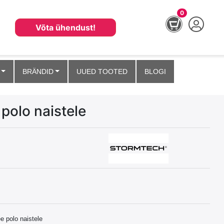
0
Võta ühendust!
BRÄNDID
UUED TOOTED
BLOGI
polo naistele
ee polo naistele