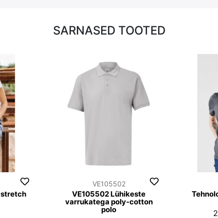
SARNASED TOOTED
VE105502
stretch
VE105502 Lühikeste
Tehnolo
varrukatega poly-cotton
polo
2