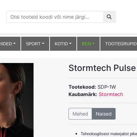
IIDED
SPORT
KOTID
ECO
TOOTEGRUPID
Stormtech Pulse 
Tootekood:
SDP-1W
Kaubamärk:
Stormtech
Mehed
Naised
Tehnoloogilisest materjalist pik