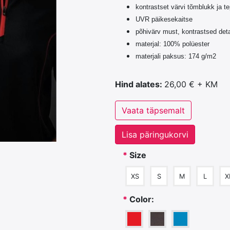
kontrastset värvi tõmblukk ja t
UVR päikesekaitse
põhivärv must, kontrastsed deta
materjal: 100% polüester
materjali paksus: 174 g/m2
Hind alates:
26,00 € + KM
Vaata täpsemalt
Lisa päringukorvi
*
Size
XS
S
M
L
X
*
Color: