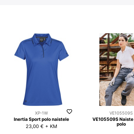
XP-1W
VE105509S
Inertia Sport polo naistele
VE105509S Naiste 
polo
23,00 € + KM