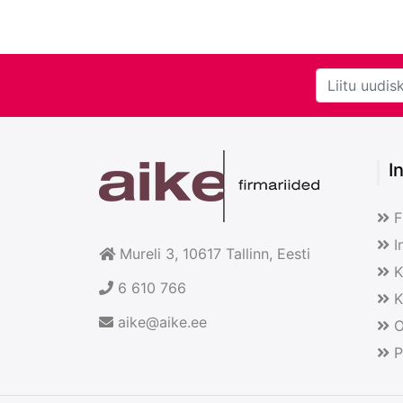
I
F
I
Mureli 3, 10617
Tallinn
, Eesti
K
6 610 766
K
aike@aike.ee
O
P